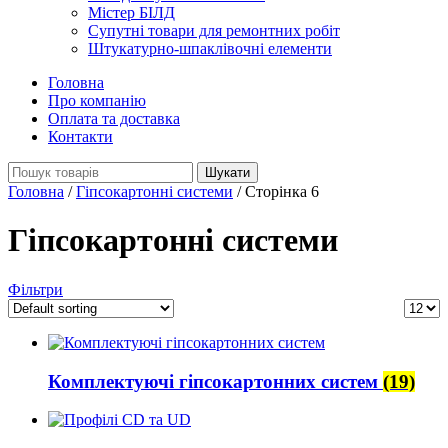
Містер БІЛД
Супутні товари для ремонтних робіт
Штукатурно-шпаклівочні елементи
Головна
Про компанію
Оплата та доставка
Контакти
Search
for:
Головна
/
Гіпсокартонні системи
/
Сторінка 6
Гіпсокартонні системи
Фільтри
Комплектуючі гіпсокартонних систем
(19)