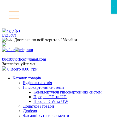
×
×
БудЗбут
Доставка по всій території України
budzbutoffice@gmail.com
Зателефонуйте мені
0
Всего
0.00
грн.
Каталог товарів
Будівельна хімія
Гіпсокартонні системи
Комплектуючі гіпсокартонних систем
Профілі CD та UD
Профілі CW та UW
Додаткові товари
Дюбеля
Фасадні кути та елементи