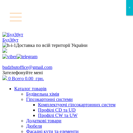
×
×
БудЗбут
Доставка по всій території України
budzbutoffice@gmail.com
Зателефонуйте мені
0
Всего
0.00
грн.
Каталог товарів
Будівельна хімія
Гіпсокартонні системи
Комплектуючі гіпсокартонних систем
Профілі CD та UD
Профілі CW та UW
Додаткові товари
Дюбеля
Фасадні кути та елементи