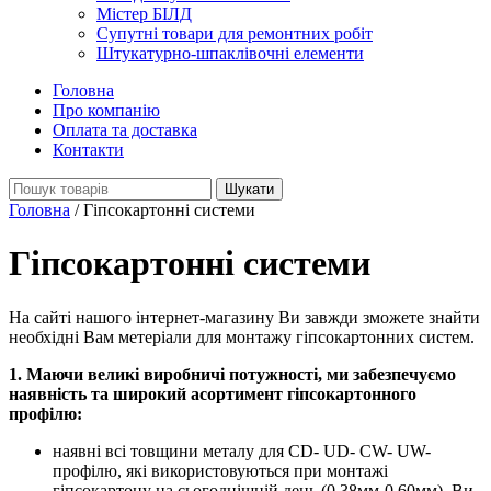
Містер БІЛД
Супутні товари для ремонтних робіт
Штукатурно-шпаклівочні елементи
Головна
Про компанію
Оплата та доставка
Контакти
Search
for:
Головна
/
Гіпсокартонні системи
Гіпсокартонні системи
На сайті нашого інтернет-магазину Ви завжди зможете знайти
необхідні Вам метеріали для монтажу гіпсокартонних систем.
1. Маючи великі виробничі потужності, ми забезпечуємо
наявність та широкий асортимент гіпсокартонного
профілю:
наявні всі товщини металу для CD- UD- CW- UW-
профілю, які використовуються при монтажі
гіпсокартону на сьогоднішній день (0,38мм-0,60мм). Ви