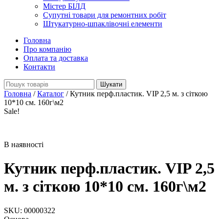
Містер БІЛД
Супутні товари для ремонтних робіт
Штукатурно-шпаклівочні елементи
Головна
Про компанію
Оплата та доставка
Контакти
Search
for:
Головна
/
Каталог
/
Кутник перф.пластик. VIP 2,5 м. з сіткою
10*10 см. 160г\м2
Sale!
В наявності
Кутник перф.пластик. VIP 2,5
м. з сіткою 10*10 см. 160г\м2
SKU:
00000322