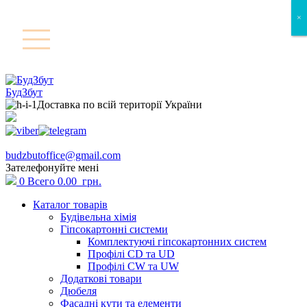
×
×
БудЗбут
Доставка по всій території України
budzbutoffice@gmail.com
Зателефонуйте мені
0
Всего
0.00
грн.
Каталог товарів
Будівельна хімія
Гіпсокартонні системи
Комплектуючі гіпсокартонних систем
Профілі CD та UD
Профілі CW та UW
Додаткові товари
Дюбеля
Фасадні кути та елементи