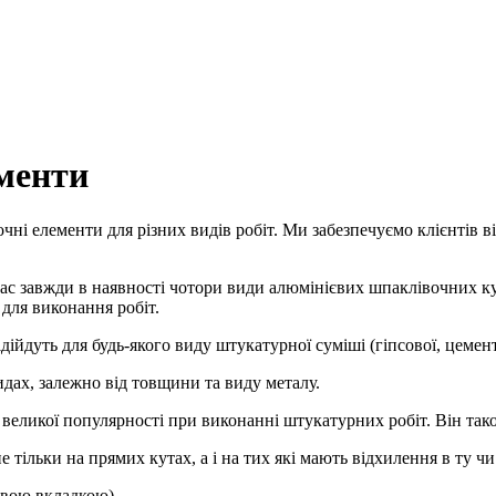
менти
ні елементи для різних видів робіт. Ми забезпечуємо клієнтів в
ас завжди в наявності чотори види алюмінієвих шпаклівочних кут
для виконання робіт.
ідійдуть для будь-якого виду штукатурної суміші (гіпсової, цемен
дах, залежно від товщини та виду металу.
великої популярності при виконанні штукатурних робіт. Він так
тільки на прямих кутах, а і на тих які мають відхилення в ту чи
ієвою вкладкою).