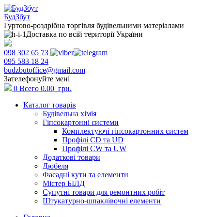
БудЗбут
Гуртово-роздрібна торгівля будівельними матеріалами
Доставка по всій території України
098 302 65 73
095 583 18 24
budzbutoffice@gmail.com
Зателефонуйте мені
0
Всего
0.00
грн.
Каталог товарів
Будівельна хімія
Гіпсокартонні системи
Комплектуючі гіпсокартонних систем
Профілі CD та UD
Профілі CW та UW
Додаткові товари
Дюбеля
Фасадні кути та елементи
Містер БІЛД
Супутні товари для ремонтних робіт
Штукатурно-шпаклівочні елементи