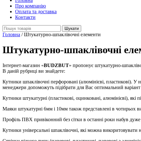
Головна
Про компанію
Оплата та доставка
Контакти
Search
for:
Головна
/
Штукатурно-шпаклівочні елементи
Штукатурно-шпаклівочні еле
Інтернет-магазин «
BUDZBUT
» пропонує штукатурно-шпаклівоч
В даній рубриці ви знайдете:
Кутники шпаклівочні перфоровані (алюмінієві, пластикові). У н
менеджери допоможуть підібрати для Вас оптимальний варіант 
Кутники штукатурні (пластикові, оцинковані, алюмінієві), які п
Маяки штукатурні 6мм і 10мм також представлені в чотирьох ви
Профіль ПВХ привіконний без сітки в останні роки набув дуже 
Кутники універсальні шпаклівочні, які можна викоритовувати не 
Стрічки різного типу (паперові, пластикові, паперові з алюмін